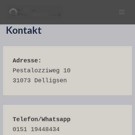
Zum
Inhalt
Main
springen
Kontakt
Men
Adresse:
Pestalozziweg 10
31073 Delligsen
Telefon/Whatsapp
0151 19448434